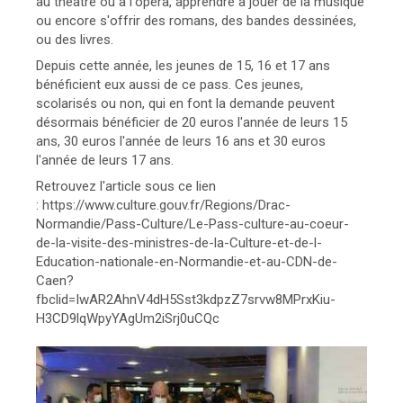
au théâtre ou à l'opéra, apprendre à jouer de la musique
ou encore s'offrir des romans, des bandes dessinées,
ou des livres.
Depuis cette année, les jeunes de 15, 16 et 17 ans
bénéficient eux aussi de ce pass. Ces jeunes,
scolarisés ou non, qui en font la demande peuvent
désormais bénéficier de 20 euros l'année de leurs 15
ans, 30 euros l'année de leurs 16 ans et 30 euros
l'année de leurs 17 ans.
Retrouvez l'article sous ce lien
: https://www.culture.gouv.fr/Regions/Drac-
Normandie/Pass-Culture/Le-Pass-culture-au-coeur-
de-la-visite-des-ministres-de-la-Culture-et-de-l-
Education-nationale-en-Normandie-et-au-CDN-de-
Caen?
fbclid=IwAR2AhnV4dH5Sst3kdpzZ7srvw8MPrxKiu-
H3CD9lqWpyYAgUm2iSrj0uCQc