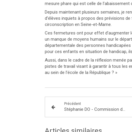
mesure phare qui est celle de l’abaissement de 
Depuis maintenant plusieurs semaines, je ren
d’élèves inquiets à propos des prévisions 
circonscription en Seine-et-Marne.
Ces fermetures ont pour effet d’augmenter le
un manque de moyens humains sur le départe
départementale des personnes handicapées 
pour ces enfants en situation de handicap, il
Aussi, dans le cadre de la réflexion menée pa
pistes de travail visant à garantir à tous l
au sein de l’école de la République ? »
Précédent
Stéphanie DO - Commission des affaires économiques du 10 avril 2019 : M. Gilles de Margerie, commissaire général de France Stratégie
Articles similaires