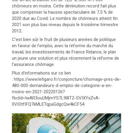
chômeurs en moins. Cette diminution record fait plus
que compenser la hausse spectaculaire de 7,5 % de
2020 due au Covid. Le nombre de chômeurs atteint fin
2021 son plus bas niveau depuis le troisième trimestre
2012.
C’est bien sûr le fruit de plusieurs années de politique
en faveur de l’emploi, avec la réforme du marché du
travail, les investissements de France Relance, le plan
un jeune une solution et plus récemment la réforme de
l’assurance chômage.
Plus d'informations sur ce lien
: https://www.lefigaro.fr/conjoncture/chomage-pres-de-
480-000-demandeurs-d-emploi-de-categorie-a-en-
moins-en-2021-20220126?
fbclid=IwAR3ouUMjmYS7L9l8T2-SVIXYxZvA-
0VIOtfIFQ7kMLETqpaGdgcQw4kCF54