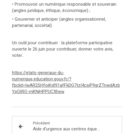
• Promouvoir un numérique responsable et souverain
(angles juridique, éthique, économique) ;
• Gouverner et anticiper (angles organisationnel,
partenarial, sociétal).
Un outil pour contribuer : la plateforme participative
ouverte le 26 juin pour contribuer, donner votre avis,
voter…
https://etats-generaux-du-
numerique.education.gouv.fr/?
fbclid=IwAR2SHfoiKdI91afFkDG7tzI4csjP9grZTnwdAzb
YpGtRO-mKNjHPPUCXhew
Précédent
Aide d’urgence aux centres équestres recevant du public et aux poneys clubs