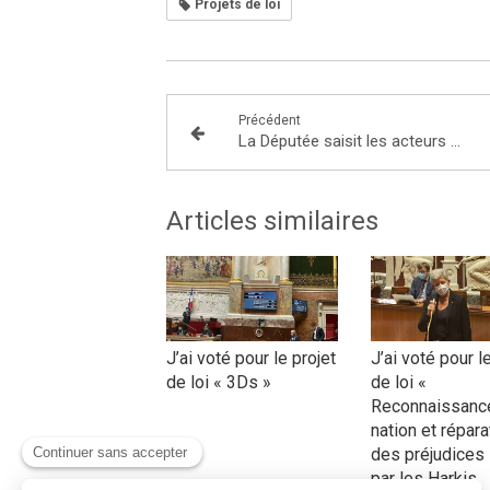
Projets de loi
Précédent
La Députée saisit les acteurs des négociations de la carte scolaire en Seine-et-Marne face au mécontentement des parents d’élèves et des enseignants
Articles similaires
J’ai voté pour le projet
J’ai voté pour l
de loi « 3Ds »
de loi «
Reconnaissance
nation et répara
des préjudices
par les Harkis