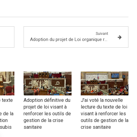
Suivant
Adoption du projet de Loi organique relatif au renforcement de l'organisation des juridictions et du projet de Loi de programmation 2018-2022 et de réforme pour la justice
e texte
Adoption définitive du
J'ai voté la nouvelle
projet de loi visant à
lecture du texte de loi
 de la
renforcer les outils de
visant à renforcer les
tion
gestion de la crise
outils de gestion de la
 subis
sanitaire
crise sanitaire