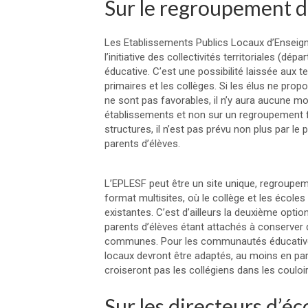
Sur le regroupement 
Les Etablissements Publics Locaux d’Ensei
l’initiative des collectivités territoriales 
éducative. C’est une possibilité laissée aux t
primaires et les collèges. Si les élus ne prop
ne sont pas favorables, il n’y aura aucune m
établissements et non sur un regroupement 
structures, il n’est pas prévu non plus par l
parents d’élèves.
L’EPLESF peut être un site unique, regroupem
format multisites, où le collège et les écoles
existantes. C’est d’ailleurs la deuxième opti
parents d’élèves étant attachés à conserver d
communes. Pour les communautés éducatives qu
locaux devront être adaptés, au moins en parti
croiseront pas les collégiens dans les coulo
Sur les directeurs d’éco