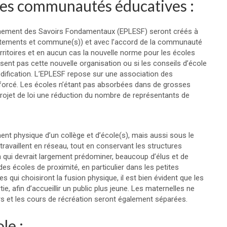
des communautés éducatives :
gnement des Savoirs Fondamentaux (EPLESF) seront créés à
(départements et commune(s)) et avec l’accord de la communauté
erritoires et en aucun cas la nouvelle norme pour les écoles
osent pas cette nouvelle organisation ou si les conseils d’école
odification. L’EPLESF repose sur une association des
forcé. Les écoles n’étant pas absorbées dans de grosses
e projet de loi une réduction du nombre de représentants de
ent physique d’un collège et d’école(s), mais aussi sous le
 travaillent en réseau, tout en conservant les structures
on qui devrait largement prédominer, beaucoup d’élus et de
es écoles de proximité, en particulier dans les petites
i choisiront la fusion physique, il est bien évident que les
e, afin d’accueillir un public plus jeune. Les maternelles ne
irs et les cours de récréation seront également séparées.
le :