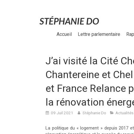
STÉPHANIE DO
Accueil
Lettre parlementaire
Rap
J’ai visité la Cité 
Chantereine et Chel
et France Relance 
la rénovation énergé
09 Juil 2021
Stéphanie Do
Actualités
La politique du « logement » depuis 2017 et