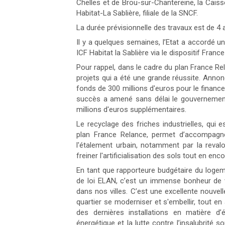
Chelles et de Brou-sur-Chantereine, la Cais
Habitat-La Sablière, filiale de la SNCF.
La durée prévisionnelle des travaux est de 4 
Il y a quelques semaines, l’Etat a accordé un
ICF Habitat la Sablière via le dispositif Franc
Pour rappel, dans le cadre du plan France Rela
projets qui a été une grande réussite. Ann
fonds de 300 millions d'euros pour le finan
succès a amené sans délai le gouvernemen
millions d'euros supplémentaires.
Le recyclage des friches industrielles, qui
plan France Relance, permet d’accompagne
l'étalement urbain, notamment par la revalori
freiner l'artificialisation des sols tout en e
En tant que rapporteure budgétaire du logeme
de loi ELAN, c’est un immense bonheur de v
dans nos villes. C’est une excellente nouvell
quartier se moderniser et s'embellir, tout en
des dernières installations en matière d’
énergétique et la lutte contre l’insalubrité 