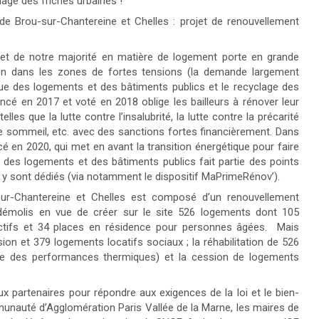
lage des friches urbaines !
e de Brou-sur-Chantereine et Chelles : projet de renouvellement
 et de notre majorité en matière de logement porte en grande
ion dans les zones de fortes tensions (la demande largement
ique des logements et des bâtiments publics et le recyclage des
lancé en 2017 et voté en 2018 oblige les bailleurs à rénover leur
es que la lutte contre l’insalubrité, la lutte contre la précarité
de sommeil, etc. avec des sanctions fortes financièrement. Dans
cé en 2020, qui met en avant la transition énergétique pour faire
e des logements et des bâtiments publics fait partie des points
s y sont dédiés (via notamment le dispositif MaPrimeRénov’).
ur-Chantereine et Chelles est composé d’un renouvellement
 démolis en vue de créer sur le site 526 logements dont 105
ectifs et 34 places en résidence pour personnes âgées. Mais
n et 379 logements locatifs sociaux ; la réhabilitation de 526
ndre des performances thermiques) et la cession de logements
x partenaires pour répondre aux exigences de la loi et le bien-
ommunauté d’Agglomération Paris Vallée de la Marne, les maires de