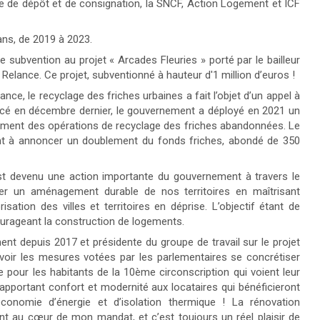
se de dépôt et de consignation, la SNCF, Action Logement et ICF
ans, de 2019 à 2023.
e subvention au projet « Arcades Fleuries » porté par le bailleur
e Relance. Ce projet, subventionné à hauteur d'1 million d’euros !
nce, le recyclage des friches urbaines a fait l’objet d’un appel à
oncé en décembre dernier, le gouvernement a déployé en 2021 un
cement des opérations de recyclage des friches abandonnées. Le
t à annoncer un doublement du fonds friches, abondé de 350
 est devenu une action importante du gouvernement à travers le
r un aménagement durable de nos territoires en maîtrisant
sation des villes et territoires en déprise. L’objectif étant de
ncourageant la construction de logements.
nt depuis 2017 et présidente du groupe de travail sur le projet
oir les mesures votées par les parlementaires se concrétiser
e pour les habitants de la 10ème circonscription qui voient leur
 apportant confort et modernité aux locataires qui bénéficieront
économie d’énergie et d’isolation thermique ! La rénovation
sont au cœur de mon mandat, et c’est toujours un réel plaisir de