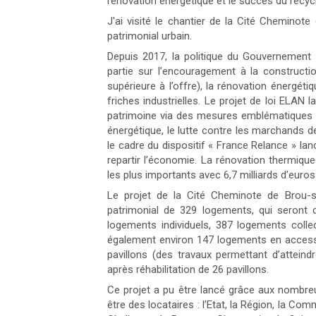
rénovation énergétique et le succès du recyc
J'ai visité le chantier de la Cité Cheminot
patrimonial urbain.
Depuis 2017, la politique du Gouvernement
partie sur l’encouragement à la construct
supérieure à l’offre), la rénovation énergét
friches industrielles. Le projet de loi ELAN 
patrimoine via des mesures emblématiques tell
énergétique, le lutte contre les marchands 
le cadre du dispositif « France Relance » lan
repartir l’économie. La rénovation thermiqu
les plus importants avec 6,7 milliards d’euro
Le projet de la Cité Cheminote de Brou-s
patrimonial de 329 logements, qui seront
logements individuels, 387 logements coll
également environ 147 logements en accessio
pavillons (des travaux permettant d’attei
après réhabilitation de 26 pavillons.
Ce projet a pu être lancé grâce aux nombreu
être des locataires : l’Etat, la Région, la C