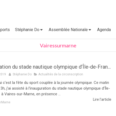
ports
Stéphanie Do
Assemblée Nationale
Agenda
Vairessurmarne
Inauguration du stade nautique olympique d’Île-de-France à Vaires-sur-Marne
2019
Stéphanie Do
Actualités de la circonscription
i c’est la fête du sport couplée à la journée olympique. Ce matin
3h, j’ai assisté à l’inauguration du stade nautique olympique d’Île-
 à Vaires-sur-Marne, en présence ...
Lire l'article
urMarne