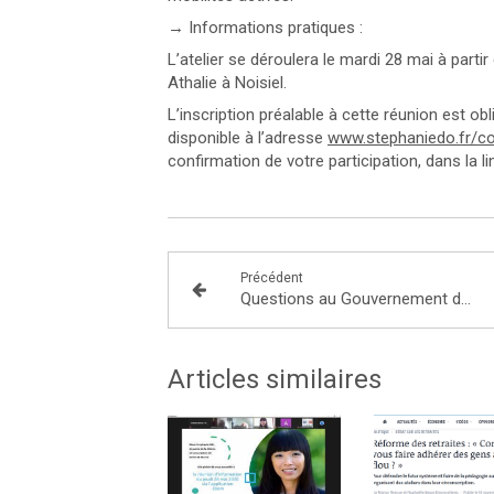
→ Informations pratiques :
L’atelier se déroulera le mardi 28 mai à parti
Athalie à Noisiel.
L’inscription préalable à cette réunion est obl
disponible à l’adresse
www.stephaniedo.fr/c
confirmation de votre participation, dans la l
Précédent
Questions au Gouvernement du mardi 14 mai : Présentation du décret de création du Conseil de défense écologique annoncé par le Président de la République en avril dernier
Articles similaires