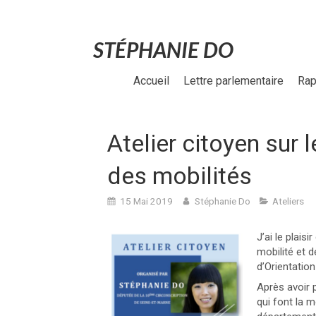
STÉPHANIE DO
Accueil
Lettre parlementaire
Rap
Atelier citoyen sur l
des mobilités
15 Mai 2019
Stéphanie Do
Ateliers
J’ai le plais
mobilité et d
d’Orientatio
Après avoir 
qui font la m