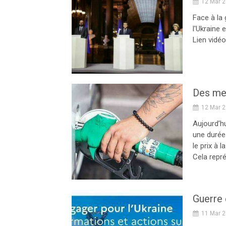
12 Mar 
Face à la 
l'Ukraine
Lien vidé
Des mes
12 Mar 
Aujourd’hu
une durée
le prix à 
Cela repré
11 Mar 