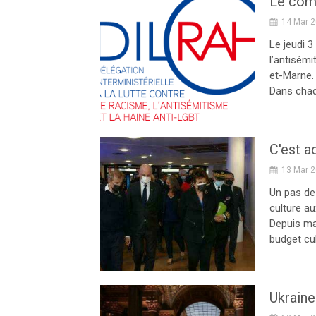
14 Mar 
Le jeudi 3
l’antisémi
et-Marne.
Dans chaq
C'est a
13 Mar 
Un pas de
culture au
Depuis ma
budget cul
Ukraine