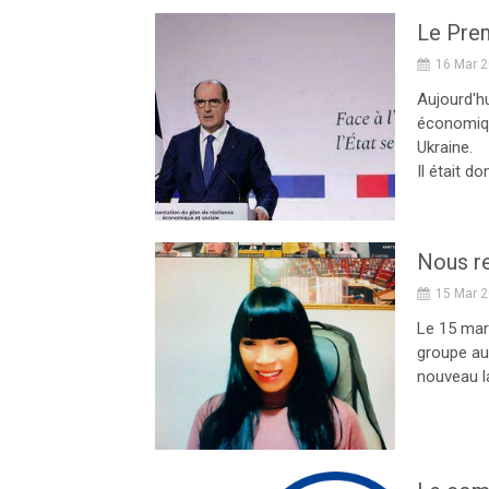
16 Mar 
Aujourd'hu
économiqu
Ukraine.
Il était do
Nous re
15 Mar 
Le 15 mars
groupe au
nouveau la