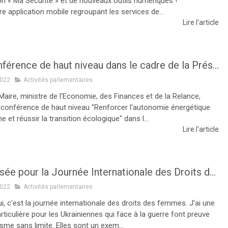
ion « Ma Sécurité » et de nouveaux outils numériques !
e application mobile regroupant les services de...
Lire l'article
Une conférence de haut niveau dans le cadre de la Présidence française du Conseil de l'UE : "Renforcer l'autonomie énergétique européenne et réussir la transition écologique"
2022
Activités parlementaires
aire, ministre de l'Economie, des Finances et de la Relance,
a conférence de haut niveau "Renforcer l'autonomie énergétique
 et réussir la transition écologique" dans l...
Lire l'article
Ma pensée pour la Journée Internationale des Droits des Femmes !
2022
Activités parlementaires
i, c'est la journée internationale des droits des femmes. J’ai une
ticulière pour les Ukrainiennes qui face à la guerre font preuve
sme sans limite. Elles sont un exem...