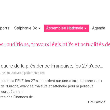
ports
Stéphanie Do
Assemblée Nationale
Agenda
 : auditions, travaux législatifs et actualités
Dans le cadre de la présidence Française, les 27 s'accordent sur une "taxe carbone" aux portes de l'Europe
2022
Activités parlementaires
adre de la PFUE, les 27 s’accordent sur une « taxe carbone » aux
 de l’Europe, avancée majeure et attendue pour la politique
e européenne !
res des Finances de...
Lire l'article