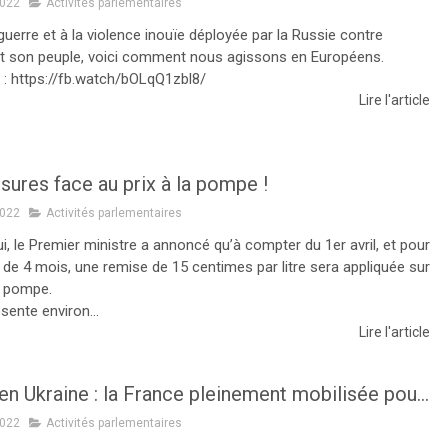
2022
Activités parlementaires
guerre et à la violence inouïe déployée par la Russie contre
 et son peuple, voici comment nous agissons en Européens.
o : https://fb.watch/bOLqQ1zbl8/
Lire l'article
ures face au prix à la pompe !
2022
Activités parlementaires
i, le Premier ministre a annoncé qu’à compter du 1er avril, et pour
 de 4 mois, une remise de 15 centimes par litre sera appliquée sur
la pompe.
sente environ...
Lire l'article
Guerre en Ukraine : la France pleinement mobilisée pour offrir un accueil digne et solidaire aux réfugiés !
2022
Activités parlementaires