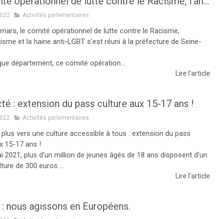
Le comité opérationnel de lutte contre le Racisme, l’antisémitisme et la haine anti-LGBT s'est réuni à la préfecture de Seine-et-Marne !
2022
Activités parlementaires
 mars, le comité opérationnel de lutte contre le Racisme,
tisme et la haine anti-LGBT s'est réuni à la préfecture de Seine-
ue département, ce comité opération...
Lire l'article
cté : extension du pass culture aux 15-17 ans !
2022
Activités parlementaires
 plus vers une culture accessible à tous : extension du pass
x 15-17 ans !
i 2021, plus d'un million de jeunes âgés de 18 ans disposent d'un
ture de 300 euros ...
Lire l'article
 : nous agissons en Européens.