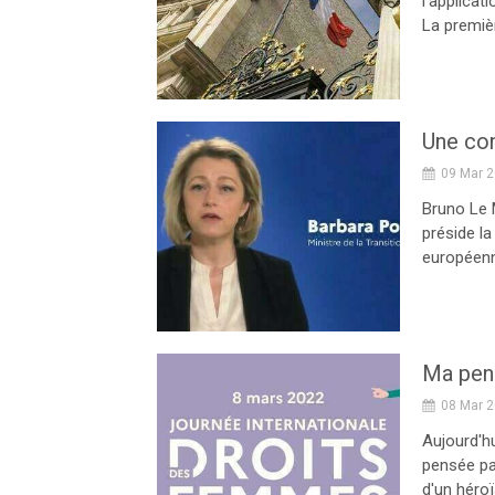
l’applicat
La premièr
09 Mar 
Bruno Le M
préside l
européenne
08 Mar 
Aujourd'hu
pensée par
d'un héroï