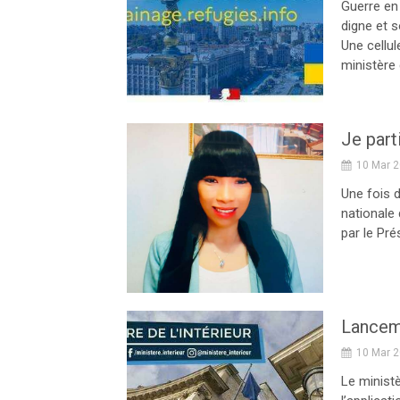
Guerre en 
digne et s
Une cellul
ministère d
10 Mar 
Une fois d
nationale
par le Pré
10 Mar 
Le ministè