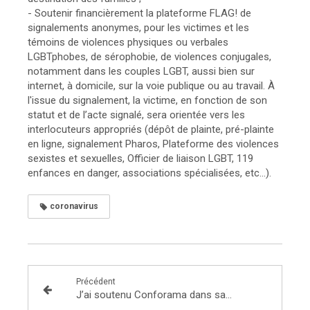
- Soutenir financièrement la plateforme FLAG! de
signalements anonymes, pour les victimes et les
témoins de violences physiques ou verbales
LGBTphobes, de sérophobie, de violences conjugales,
notamment dans les couples LGBT, aussi bien sur
internet, à domicile, sur la voie publique ou au travail. À
l'issue du signalement, la victime, en fonction de son
statut et de l’acte signalé, sera orientée vers les
interlocuteurs appropriés (dépôt de plainte, pré-plainte
en ligne, signalement Pharos, Plateforme des violences
sexistes et sexuelles, Officier de liaison LGBT, 119
enfances en danger, associations spécialisées, etc...).
coronavirus
Précédent
J’ai soutenu Conforama dans sa demande de prêt garanti par l’Etat (PGE) , auprès du ministre de l'économie et des finances, afin de préserver l’emploi des salariés