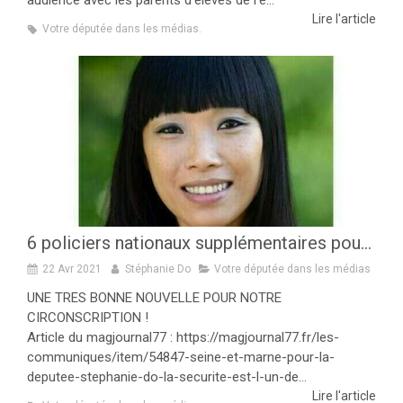
audience avec les parents d’élèves de l’é...
Lire l'article
Votre députée dans les médias.
6 policiers nationaux supplémentaires pour renforcer les effectifs du CSP de Villeparisis-Chelles
22 Avr 2021
Stéphanie Do
Votre députée dans les médias
UNE TRES BONNE NOUVELLE POUR NOTRE
CIRCONSCRIPTION !
Article du magjournal77 : https://magjournal77.fr/les-
communiques/item/54847-seine-et-marne-pour-la-
deputee-stephanie-do-la-securite-est-l-un-de...
Lire l'article