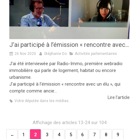
J’ai participé à l’émission « rencontre avec un élu » sur Radio Immo
26 Nov 2020
Stéphanie Do
Activités parlementaires
J’ai été interviewée par Radio-Immo, première webradio
immobilière qui parle de logement, habitat ou encore
urbanisme.
J’ai participé à l’émission « rencontre avec un élu », qui
compte comme ancie...
Lire l'article
Votre députée dans les médias.
Affichage des articles 13-24 sur 104
1
2
3
4
5
6
7
8
9